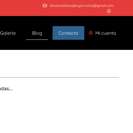
dinonovelloviajesyturismo@gmail.com
Galería
Blog
Contacto
Mi cuenta
das...